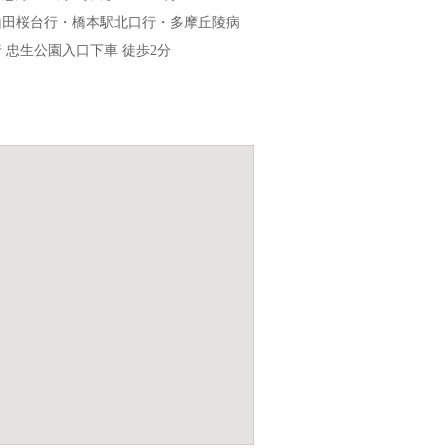
山田桜台行・橋本駅北口行・多摩丘陵病
 忠生公園入口下車 徒歩2分