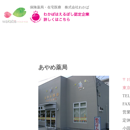
保険薬局・在宅医療 株式会社わかば
あやめ薬局
〒19
東京
TEL
FAX
営業
定休
小田