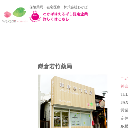
保険薬局・在宅医療 株式会社わかば
鎌倉若竹薬局
〒24
神奈
TEL
FAX
営業時
定休
JR