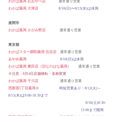
わかば薬局 おおやべ店
通常通り営業
わかば薬局 大津店
8/10(日)〜8/13(水)は休局
座間市
わかば薬局 さがみ野店
通常通り営業
東京都
わかばスター調剤薬局 住吉店
通常通り営業
あやめ薬局
8/10(日)は休局
わかば薬局 豊田店（旧なのはな薬局）
通常通り営業
※注意：8月4日店舗移転・名称変更
わかば薬局 千川店
通常通り営業
西新宿5丁目薬局
※
時短営業あり：8/12(火)～
8/15(木)は9:00-18:30まで
8/16(土)8:30-
13:00まで開局