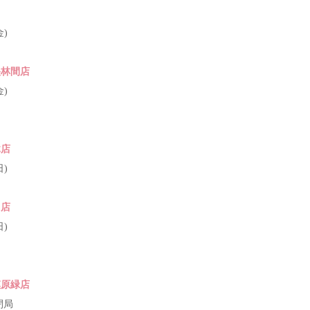
金)
央林間店
金)
木店
日)
甲店
日)
模原緑店
0閉局