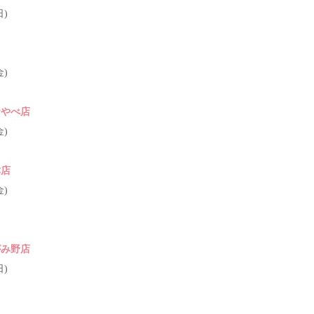
日)
金)
おやべ店
金)
津店
金)
がみ野店
日)