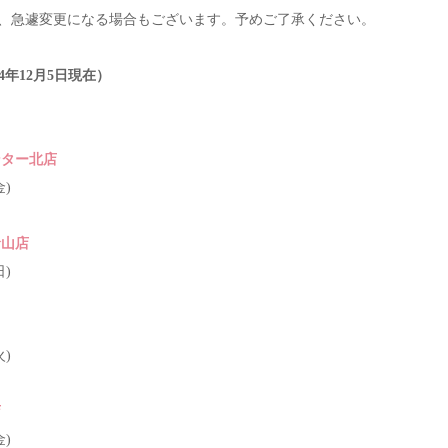
、急遽変更になる場合もございます。予めご了承ください。
4年12月5
日現在）
ンター北店
金)
倉山店
日)
火)
店
金)