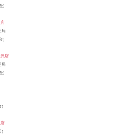
(金)
本店
0閉局
(金)
九沢店
0閉局
(金)
金)
野店
日)