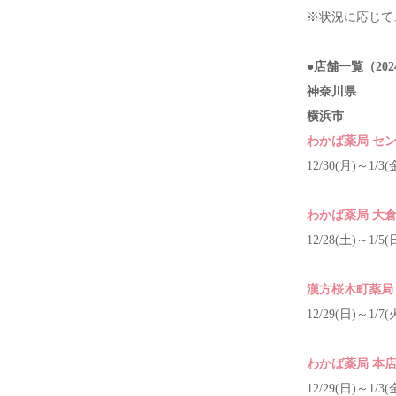
※状況に応じて
●店舗一覧（202
神奈川県
横浜市
わかば薬局 セ
12/30(月)～1/3(
わかば薬局 大
12/28(土)～1/5(
漢方桜木町薬局
12/29(日)～1/7(
わかば薬局 本
12/29(日)～1/3(